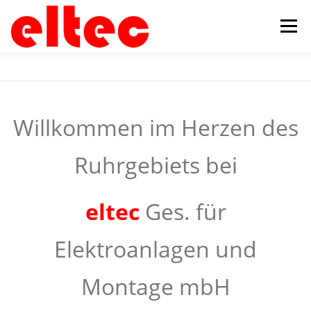
Zum
Inhalt
Menü
springen
STARTSEITE
UNTERNEHMEN
Willkommen im Herzen des
PRODUKTE & LEISTUNGEN
JOBS
ANFAHRT
Ruhrgebiets bei
IMPRESSUM
eltec
Ges. für
Elektroanlagen und
Montage mbH